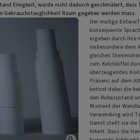
stand Einigkeit, würde nicht dadurch geschmälert, dass f
hen Gebrauchstauglichkeit Raum gegeben werden muss.
Der mutige Entwur
konsequente Sprache
ergeben durch ihre
insbesondere dem Al
gleichen Steinmater
zum Kelchlöffel durc
überzeugendes Konz
Präsenz auf dem Alt
betont dabei die be
den Ruhezustand un
Moment der Wandlu
Verwendung wird Tei
Damit stellt sie die
Arbeit. Dass die H
bewusste Achtsamkei