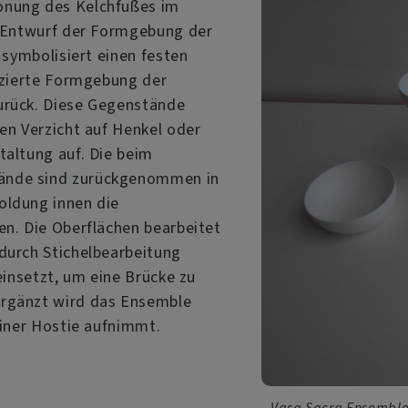
onung des Kelchfußes im
em Entwurf der Formgebung der
 symbolisiert einen festen
duzierte Formgebung der
urück. Diese Gegenstände
den Verzicht auf Henkel oder
taltung auf. Die beim
ände sind zurückgenommen in
oldung innen die
en. Die Oberflächen bearbeitet
durch Stichelbearbeitung
 einsetzt, um eine Brücke zu
Ergänzt wird das Ensemble
 einer Hostie aufnimmt.
Vasa Sacra Ensemble