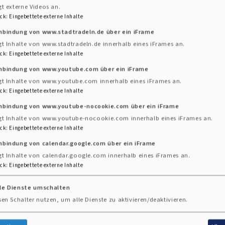
gt externe Videos an.
fbar werden. Karaffe und Pyxis
ck
:
Eingebettete externe Inhalte
 Formen und Flächenstrukturen
inbindung von www.stadtradeln.de über ein iFrame
enes Geschehen. Eine
gt Inhalte von www.stadtradeln.de innerhalb eines iFrames an.
r feinen Formgebung und der
ck
:
Eingebettete externe Inhalte
ktur. Für Rosanna von Angerer
inbindung von www.youtube.com über ein iFrame
schiedlichen Ecken und Kanten
gt Inhalte von www.youtube.com innerhalb eines iFrames an.
ugleich Sinnbild der
ck
:
Eingebettete externe Inhalte
Vasa Sacra Ensemble
inbindung von www.youtube-nocookie.com über ein iFrame
na/
gt Inhalte von www.youtube-nocookie.com innerhalb eines iFrames an.
ck
:
Eingebettete externe Inhalte
nbindung von calendar.google.com über ein iFrame
Traditionsbewusst i
gt Inhalte von calendar.google.com innerhalb eines iFrames an.
Angelika Kern
. Di
ck
:
Eingebettete externe Inhalte
Silbermaterial (hie
lle Dienste umschalten
zurückhaltender, ru
sen Schalter nutzen, um alle Dienste zu aktivieren/deaktivieren.
des Treibens bleibt
Oberfläche. Dabei ha