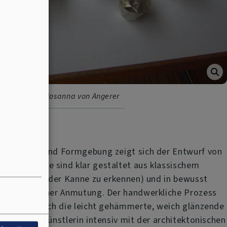
entwurf von Rosanna von Angerer
n Material und Formgebung zeigt sich der Entwurf von
e Gegenstände sind klar gestaltet aus klassischem
r am Beispiel der Kanne zu erkennen) und in bewusst
higer optischer Anmutung. Der handwerkliche Prozess
 sichtbar durch die leicht gehämmerte, weich glänzende
t sich die Künstlerin intensiv mit der architektonischen