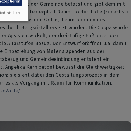
 akzeptieren
rche und mit der Gemeinde befasst und gibt dem mit
nden Elementen explizit Raum: so durch die (zunächst)
iert mit Klaro!
men für Nodus und Griffe, die im Rahmen des
s durch Bergkristall ersetzt wurden. Die Cuppa wurde
der Apsis entwickelt, der dreistufige Fuß unter den
ie Altarstufen Bezug. Der Entwurf eröffnet u.a. damit
ie Einbeziehung von Materialspenden aus der
tsbezug und Gemeindeeinbindung entsteht ein
t. Angelika Kern betont bewusst die Gleichwertigkeit
on; sie sieht dabei den Gestaltungsprozess in dem
rfes als Vorgang mit Raum für Kommunikation.
s-x2a.de/