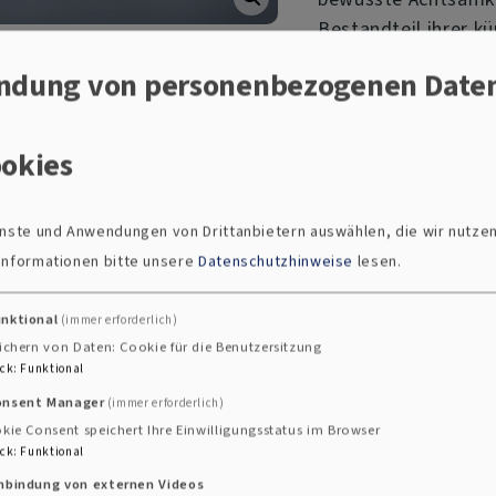
Bestandteil ihrer k
mann
Andere“ hin und wei
ndung von personenbezogenen Date
Innovation und Dial
https://www.instag
okies
ntwurfs von
Rosanna von
 der Natur, wie sie bei
ienste und Anwendungen von Drittanbietern auswählen, die wir nutze
inden sind. Bei allen Gefäßen
 Informationen bitte unsere
Datenschutzhinweise
lesen.
riss ein im oberen Rand
tel. Während die innere
unktional
(immer erforderlich)
terstreicht die gleichsam
ichern von Daten: Cookie für die Benutzersitzung
thetisch das natürlich
ck
:
Funktional
igen, das Individuelle und
onsent Manager
(immer erforderlich)
chalenform des Kelches und
kie Consent speichert Ihre Einwilligungsstatus im Browser
ck
:
Funktional
ben von Hostien und Wein und
schnittenen Facetten beides –
inbindung von externen Videos