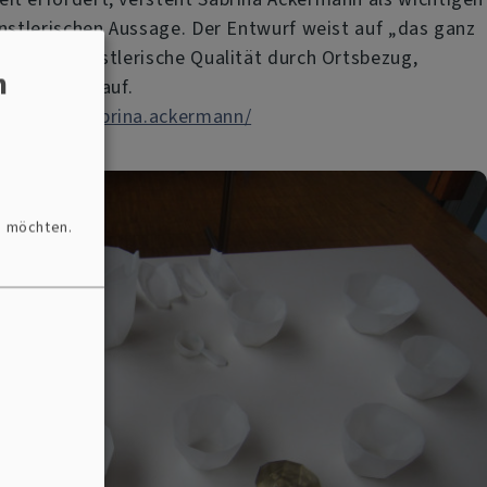
ünstlerischen Aussage. Der Entwurf weist auf „das ganz
st hohe künstlerische Qualität durch Ortsbezug,
n
ogfähigkeit auf.
ram.com/sabrina.ackermann/
n möchten.