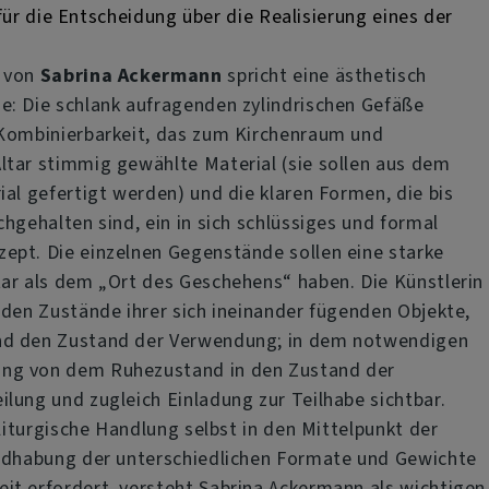
ür die Entscheidung über die Realisierung eines der
f von
Sabrina Ackermann
spricht eine ästhetisch
: Die schlank aufragenden zylindrischen Gefäße
 Kombinierbarkeit, das zum Kirchenraum und
tar stimmig gewählte Material (sie sollen aus dem
ial gefertigt werden) und die klaren Formen, die bis
hgehalten sind, ein in sich schlüssiges und formal
ept. Die einzelnen Gegenstände sollen eine starke
ar als dem „Ort des Geschehens“ haben. Die Künstlerin
iden Zustände ihrer sich ineinander fügenden Objekte,
d den Zustand der Verwendung; in dem notwendigen
ng von dem Ruhezustand in den Zustand der
lung und zugleich Einladung zur Teilhabe sichtbar.
 liturgische Handlung selbst in den Mittelpunkt der
andhabung der unterschiedlichen Formate und Gewichte
t erfordert, versteht Sabrina Ackermann als wichtigen