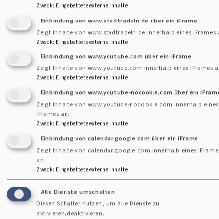
Zweck
:
Eingebettete externe Inhalte
Cookie-Einstellungen
Einbindung von www.stadtradeln.de über ein iFrame
Newsletter
Zeigt Inhalte von www.stadtradeln.de innerhalb eines iFrames 
Zweck
:
Eingebettete externe Inhalte
Datenschutzerklärung
Einbindung von www.youtube.com über ein iFrame
Barrierefreiheitserklärung
Zeigt Inhalte von www.youtube.com innerhalb eines iFrames a
Zweck
:
Eingebettete externe Inhalte
Anmelden
Einbindung von www.youtube-nocookie.com über ein iFram
Benutzermenü
Zeigt Inhalte von www.youtube-nocookie.com innerhalb eines
iFrames an.
Zweck
:
Eingebettete externe Inhalte
Einbindung von calendar.google.com über ein iFrame
Zeigt Inhalte von calendar.google.com innerhalb eines iFrame
an.
Zweck
:
Eingebettete externe Inhalte
Alle Dienste umschalten
Diesen Schalter nutzen, um alle Dienste zu
aktivieren/deaktivieren.