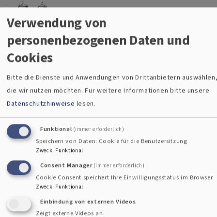
Christuskirche Gauting
Direkt zum Inhalt
Evangelisch-Lutherische Kirche Gauting
Verwendung von
Menü
personenbezogenen Daten und
Cookies
Bitte die Dienste und Anwendungen von Drittanbietern auswählen
Breadcrumb
Startseite
Musik
die wir nutzen möchten.
Für weitere Informationen bitte unsere
Musik
Datenschutzhinweise
lesen.
Funktional
(immer erforderlich)
Speichern von Daten: Cookie für die Benutzersitzung
Zweck
:
Funktional
E-
Consent Manager
(immer erforderlich)
Mail
Cookie Consent speichert Ihre Einwilligungsstatus im Browser
Zweck
:
Funktional
an
Impressum
Einbindung von externen Videos
das
Fußbereichsmenü
Kontakt
Zeigt externe Videos an.
Pfarramt