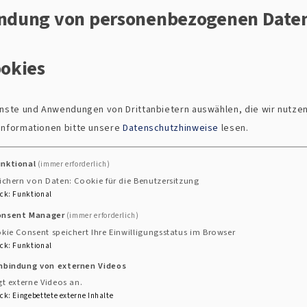
ndung von personenbezogenen Date
 Gerne sind wir zu einer Einführung bereit. Dazu könnten
okies
ienste und Anwendungen von Drittanbietern auswählen, die wir nutze
 Informationen bitte unsere
Datenschutzhinweise
lesen.
 30 87
unktional
(immer erforderlich)
ichern von Daten: Cookie für die Benutzersitzung
ck
:
Funktional
onsent Manager
(immer erforderlich)
kie Consent speichert Ihre Einwilligungsstatus im Browser
ck
:
Funktional
inbindung von externen Videos
gt externe Videos an.
ck
:
Eingebettete externe Inhalte