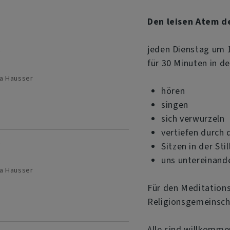
Den leisen Atem d
jeden Dienstag um 
r
für 30 Minuten in d
na Hausser
hören
singen
sich verwurzeln
vertiefen durch
r
Sitzen in der Stil
uns untereinand
na Hausser
Für den Meditations
Religionsgemeinsch
Alle sind willkomme