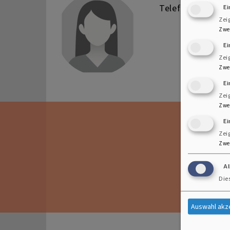
Telefon: 089/89 
E
Zei
Zwe
E
Zei
Zwe
E
Zei
Zwe
Ei
Zei
Zwe
A
Die
Auswahl akz