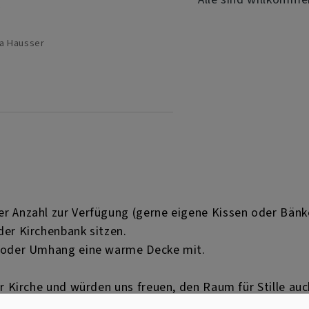
r
na Hausser
r Anzahl zur Verfügung (gerne eigene Kissen oder Bänk
der Kirchenbank sitzen.
d/oder Umhang eine warme Decke mit.
Kirche und würden uns freuen, den Raum für Stille auch
oder Anleitung. Für mögliche Rückfragen stehen wir zur