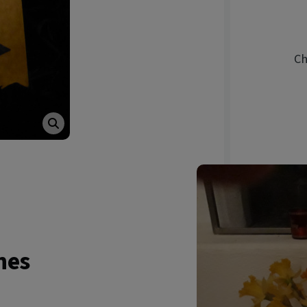
Ch
nes