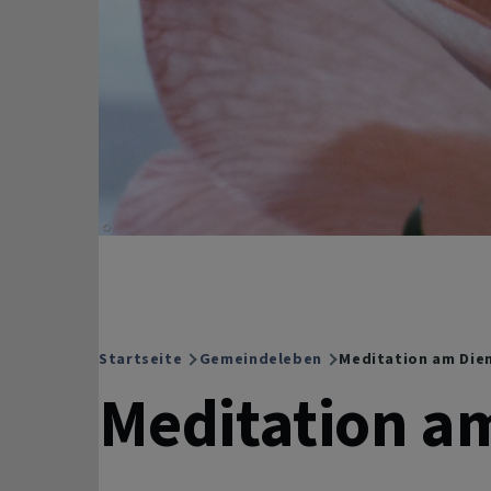
Startseite
Gemeindeleben
Meditation am Die
Breadcrumb
Meditation a