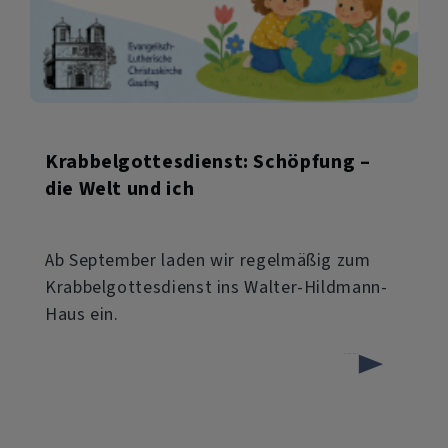
Krabbelgottesdienst: Schöpfung –
die Welt und ich
Ab September laden wir regelmäßig zum
Krabbelgottesdienst ins Walter-Hildmann-
Haus ein.
über
Weiterlesen
Krabbelgottesdienst:
Schöpfung