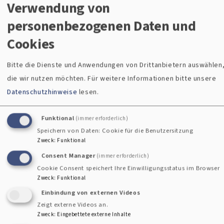
Verwendung von
personenbezogenen Daten und
Cookies
Bitte die Dienste und Anwendungen von Drittanbietern auswählen
die wir nutzen möchten.
Für weitere Informationen bitte unsere
Datenschutzhinweise
lesen.
Christuskirche on Tour - Station in
Funktional
(immer erforderlich)
Buchendorf
Speichern von Daten: Cookie für die Benutzersitzung
Zweck
:
Funktional
Consent Manager
(immer erforderlich)
Mit
„Christuskirche on Tour“
unterwegs
Cookie Consent speichert Ihre Einwilligungsstatus im Browser
zu den Kirchen in den Außenorten Gautings.
Zweck
:
Funktional
Oftmals gibt es dabei sehr interessante und
Einbindung von externen Videos
spannende Entdeckungen.
Zeigt externe Videos an.
Zweck
:
Eingebettete externe Inhalte
Falls Sie es bisher noch nicht geschafft