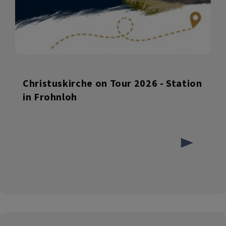
Christuskirche on Tour 2026 - Station
in Frohnloh
über
Weiterlesen
Christuskirche
on
Tour
2026
-