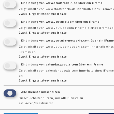
haben, einen Gottesdienst in dieser Reihe
Einbindung von www.stadtradeln.de über ein iFrame
Zeigt Inhalte von www.stadtradeln.de innerhalb eines iFrames 
zu besuchen, klappt es vielleicht in diesem
Zweck
:
Eingebettete externe Inhalte
Jahr.
Einbindung von www.youtube.com über ein iFrame
über
Zeigt Inhalte von www.youtube.com innerhalb eines iFrames a
Weiterlesen
Zweck
:
Eingebettete externe Inhalte
Christuskirche
Einbindung von www.youtube-nocookie.com über ein iFram
on
Zeigt Inhalte von www.youtube-nocookie.com innerhalb eines
iFrames an.
Tour
Zweck
:
Eingebettete externe Inhalte
Einbindung von calendar.google.com über ein iFrame
-
Zeigt Inhalte von calendar.google.com innerhalb eines iFrame
Station
an.
Zweck
:
Eingebettete externe Inhalte
in
Buchendorf
Alle Dienste umschalten
Diesen Schalter nutzen, um alle Dienste zu
aktivieren/deaktivieren.