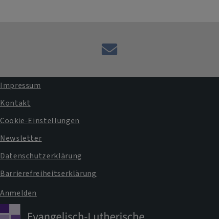
E-
Mail
an
Impressum
das
Fußbereichsmenü
Kontakt
Pfarramt
Cookie-Einstellungen
Newsletter
Datenschutzerklärung
Barrierefreiheitserklärung
Anmelden
Benutzermenü