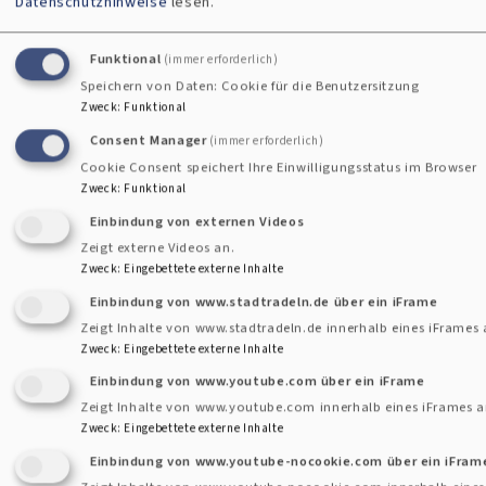
Datenschutzhinweise
lesen.
Digitale Version Winter 2024/25
Funktional
(immer erforderlich)
Speichern von Daten: Cookie für die Benutzersitzung
Zweck
:
Funktional
Winter 2024/25
1.64 MB
Consent Manager
(immer erforderlich)
Cookie Consent speichert Ihre Einwilligungsstatus im Browser
Zweck
:
Funktional
Einbindung von externen Videos
Zeigt externe Videos an.
Zweck
:
Eingebettete externe Inhalte
Einbindung von www.stadtradeln.de über ein iFrame
Zeigt Inhalte von www.stadtradeln.de innerhalb eines iFrames 
Zweck
:
Eingebettete externe Inhalte
Einbindung von www.youtube.com über ein iFrame
Zeigt Inhalte von www.youtube.com innerhalb eines iFrames a
Zweck
:
Eingebettete externe Inhalte
Einbindung von www.youtube-nocookie.com über ein iFram