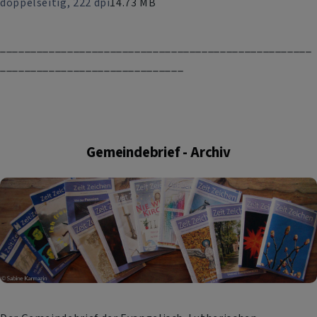
doppelseitig, 222 dpi
14.73 MB
___________________________________________________
______________________________
Gemeindebrief - Archiv