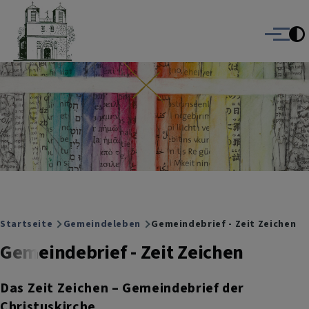
Christuskirche Gauting
Direkt zum Inhalt
Evangelisch-Lutherische Kirche Gauting
Menü
Breadcrumb
Startseite
Gemeindeleben
Gemeindebrief - Zeit Zeichen
Gemeindebrief - Zeit Zeichen
Das Zeit Zeichen – Gemeindebrief der
Christuskirche