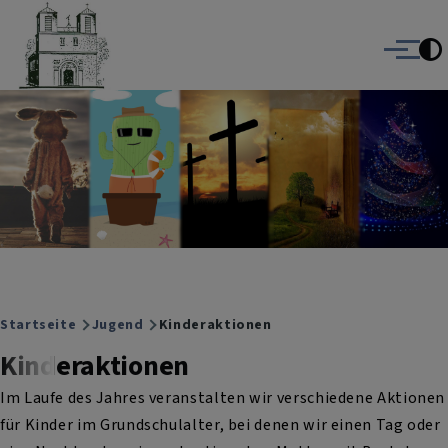
Christuskirche Gauting
Direkt zum Inhalt
Evangelisch-Lutherische Kirche Gauting
Menü
Breadcrumb
Startseite
Jugend
Kinderaktionen
Kinderaktionen
Im Laufe des Jahres veranstalten wir verschiedene Aktionen
für Kinder im Grundschulalter, bei denen wir einen Tag oder