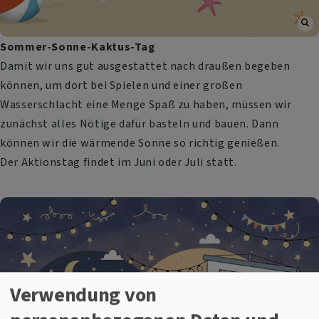
Sommer-Sonne-Kaktus-Tag
Damit wir uns gut ausgestattet nach draußen begeben
können, um dort bei Spielen und einer großen
Wasserschlacht eine Menge Spaß zu haben, müssen wir
zunächst alles Nötige dafür basteln und bauen. Dann
können wir die wärmende Sonne so richtig genießen.
Der Aktionstag findet im Juni oder Juli statt.
Verwendung von