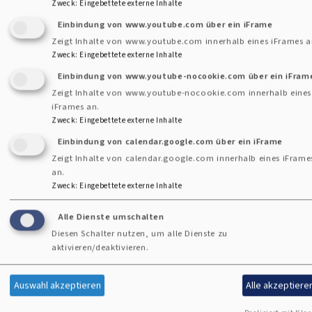
Die Kinder-Abenteuer-Nacht findet im Oktober statt.
Zweck
:
Eingebettete externe Inhalte
Einbindung von www.youtube.com über ein iFrame
Zeigt Inhalte von www.youtube.com innerhalb eines iFrames a
Zweck
:
Eingebettete externe Inhalte
Einbindung von www.youtube-nocookie.com über ein iFram
Zeigt Inhalte von www.youtube-nocookie.com innerhalb eines
iFrames an.
Zweck
:
Eingebettete externe Inhalte
Einbindung von calendar.google.com über ein iFrame
Zeigt Inhalte von calendar.google.com innerhalb eines iFrame
an.
Zweck
:
Eingebettete externe Inhalte
Kinder-Bibel-Tag
Alle Dienste umschalten
Der Kinder-Bibel-Tag, eine Kooperation mit der
Diesen Schalter nutzen, um alle Dienste zu
katholischen Jugend Gauting, findet jedes Jahr am Buß- und
aktivieren/deaktivieren.
Bettag statt. Er wird begleitet von einer biblischen
Geschichte, die durch ein kleines Theaterstück der
Auswahl akzeptieren
Alle akzeptiere
Jugendleiter lebendig wird und mit der sich durch Spiele und