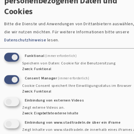
personenbezogenen Daten und
Cookies
Bitte die Dienste und Anwendungen von Drittanbietern auswählen
die wir nutzen möchten.
Für weitere Informationen bitte unsere
Datenschutzhinweise
lesen.
Funktional
(immer erforderlich)
Speichern von Daten: Cookie für die Benutzersitzung
Zweck
:
Funktional
Consent Manager
(immer erforderlich)
Cookie Consent speichert Ihre Einwilligungsstatus im Browser
Kinder-Abenteuer-Nacht
Zweck
:
Funktional
Bei der Kinder-Abenteuer-Nacht erleben wir eine
Einbindung von externen Videos
spannende Nacht voller Abenteuer und Geschichten. Neben
Zeigt externe Videos an.
kreativem Arbeiten erwartet dich unter anderem eine
Zweck
:
Eingebettete externe Inhalte
aufregende Nachtwanderung.
Einbindung von www.stadtradeln.de über ein iFrame
Du hast Lust dabei zu sein? Dann melde dich rechtzeitig an!
Zeigt Inhalte von www.stadtradeln.de innerhalb eines iFrames 