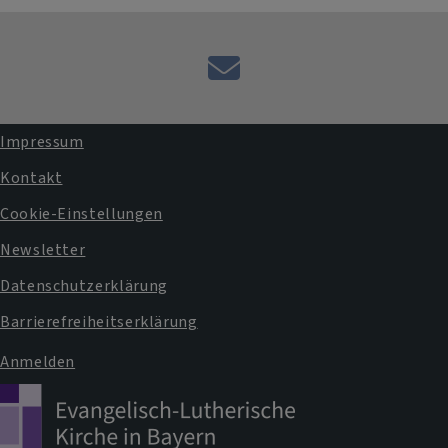
E-
Mail
an
Impressum
das
Fußbereichsmenü
Kontakt
Pfarramt
Cookie-Einstellungen
Newsletter
Datenschutzerklärung
Barrierefreiheitserklärung
Anmelden
Benutzermenü