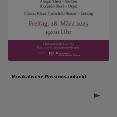
Musikalische Passionsandacht
über
Weiterlesen
Musikalische
Passionsandacht