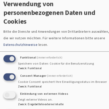
Verwendung von
Für wen?
Kinder von 6 bis 10 Jahren
personenbezogenen Daten und
Bringe deine Freunde mit und erlebe eine
Cookies
unvergessliche Nacht voller Geschichten,
Spaß und Überraschungen!
Bitte die Dienste und Anwendungen von Drittanbietern auswählen
die wir nutzen möchten.
Für weitere Informationen bitte unsere
Melde dich jetzt an – wir freuen uns auf
Datenschutzhinweise
lesen.
dich!
Funktional
(immer erforderlich)
über
Weiterlesen
Speichern von Daten: Cookie für die Benutzersitzung
Kinderlesenacht
Zweck
:
Funktional
Consent Manager
(immer erforderlich)
2025
Cookie Consent speichert Ihre Einwilligungsstatus im Browser
Zweck
:
Funktional
Einbindung von externen Videos
Zeigt externe Videos an.
Zweck
:
Eingebettete externe Inhalte