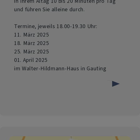
in Ihrem Altag 10 bis 20 Minuten pro Tag
und führen Sie alleine durch.
Termine, jeweils 18.00-19.30 Uhr:
11. März 2025
18. März 2025
25. März 2025
01. April 2025
im Walter-Hildmann-Haus in Gauting
über
Weiterlesen
Exerzitien
im
Alltag