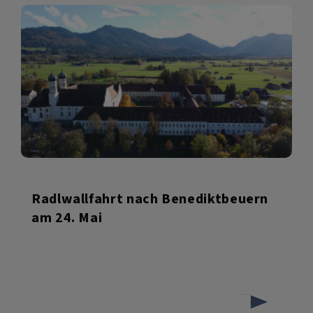
Radlwallfahrt nach Benediktbeuern
am 24. Mai
über
Weiterlesen