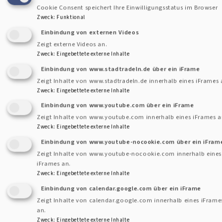
Cookie Consent speichert Ihre Einwilligungsstatus im Browser
Zweck
:
Funktional
Einbindung von externen Videos
Zeigt externe Videos an.
Zweck
:
Eingebettete externe Inhalte
Einbindung von www.stadtradeln.de über ein iFrame
Zeigt Inhalte von www.stadtradeln.de innerhalb eines iFrames 
Zweck
:
Eingebettete externe Inhalte
Einbindung von www.youtube.com über ein iFrame
Zeigt Inhalte von www.youtube.com innerhalb eines iFrames a
Zweck
:
Eingebettete externe Inhalte
Einbindung von www.youtube-nocookie.com über ein iFram
E-
Zeigt Inhalte von www.youtube-nocookie.com innerhalb eines
Mail
iFrames an.
Zweck
:
Eingebettete externe Inhalte
an
Impressum
Einbindung von calendar.google.com über ein iFrame
das
Fußbereichsmenü
Kontakt
Zeigt Inhalte von calendar.google.com innerhalb eines iFrame
Pfarramt
an.
Cookie-Einstellungen
Zweck
:
Eingebettete externe Inhalte