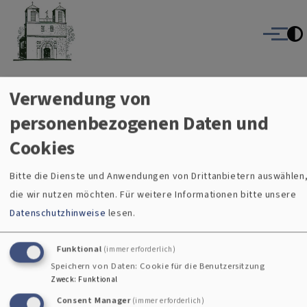
Christuskirche Gauting
Direkt zum Inhalt
Evangelisch-Lutherische Kirche Gauting
Menü
Verwendung von
Breadcrumb
Startseite
Themengottesdienst zur Herbstsammlung der Diak
personenbezogenen Daten und
Themengottesdienst zur
Cookies
Herbstsammlung der Diakonie am
Bitte die Dienste und Anwendungen von Drittanbietern auswählen
19.10.2025 um 10 Uhr
die wir nutzen möchten.
Für weitere Informationen bitte unsere
Datenschutzhinweise
lesen.
Funktional
(immer erforderlich)
Speichern von Daten: Cookie für die Benutzersitzung
Zweck
:
Funktional
Consent Manager
(immer erforderlich)