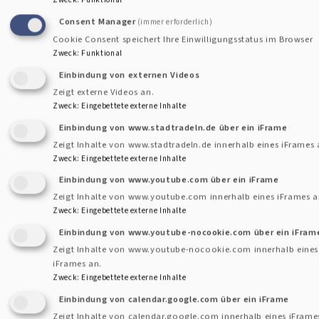
Zweck
:
Funktional
Consent Manager
(immer erforderlich)
Cookie Consent speichert Ihre Einwilligungsstatus im Browser
Zweck
:
Funktional
Einbindung von externen Videos
Lesen Sie aber selbst, was Pfarrerin Herms zu ihrem
Zeigt externe Videos an.
Abschied schreibt:
Zweck
:
Eingebettete externe Inhalte
Einbindung von www.stadtradeln.de über ein iFrame
Liebe Gemeinde,
Zeigt Inhalte von www.stadtradeln.de innerhalb eines iFrames 
Zweck
:
Eingebettete externe Inhalte
im März 2021 habe ich meinen Probedienst an der
Einbindung von www.youtube.com über ein iFrame
Christuskirche begonnen. Nun ist mein Probedienst zu
Zeigt Inhalte von www.youtube.com innerhalb eines iFrames a
Ende. Nach dem Probedienst müssen sich Pfarrerinnen und
Zweck
:
Eingebettete externe Inhalte
Pfarrer auf eine Pfarrstelle bewerben. Sehr viel hat
Einbindung von www.youtube-nocookie.com über ein iFram
dafürgesprochen, mich um die Nachfolge von Pfarrerin
Zeigt Inhalte von www.youtube-nocookie.com innerhalb eines
iFrames an.
Andrea Borger zu bemühen, die Ende November ihren
Zweck
:
Eingebettete externe Inhalte
Ruhestand beginnt. Dann bin ich im Juni gefragt worden, ob
Einbindung von calendar.google.com über ein iFrame
ich Interesse an einer freiwerdenden Stelle an St. Lukas in
Zeigt Inhalte von calendar.google.com innerhalb eines iFrame