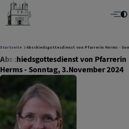
Christuskirche Gauting
Direkt zum Inhalt
Evangelisch-Lutherische Kirche Gauting
Menü
Breadcrumb
Startseite
Abschiedsgottesdienst von Pfarrerin Herms - So
Abschiedsgottesdienst von Pfarrerin
Herms - Sonntag, 3.November 2024